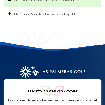
Clasificación Hándicap IX Puntuable Ranking LPG
Clasificación Scratch IX Puntuable Ranking LPG
HORARIO DE APERTURA:
ESTA PÁGINA WEB USA COOKIES
Lunes a viernes 08:00 a 20:30
Sábados, domingos y festivos de 8:00 a 20:00
Las cookies de este sitio web se usan para personalizar el