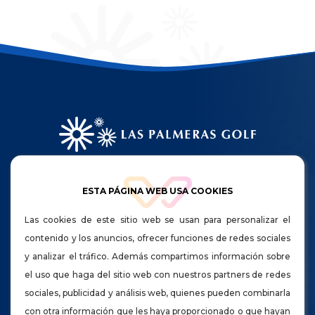
HORARIO DE APERTURA:
ESTA PÁGINA WEB USA COOKIES
Lunes a viernes 08:00 a 20:30
Sábados, domingos y festivos de 8:00 a 20:00
Las cookies de este sitio web se usan para personalizar el
contenido y los anuncios, ofrecer funciones de redes sociales
Todo un complejo OCIO - DEPORTIVO en pleno
y analizar el tráfico. Además compartimos información sobre
centro de la capital Gran Canaria.
el uso que haga del sitio web con nuestros partners de redes
sociales, publicidad y análisis web, quienes pueden combinarla
con otra información que les haya proporcionado o que hayan