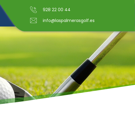
928 22 00 44
info@laspalmerasgolf.es